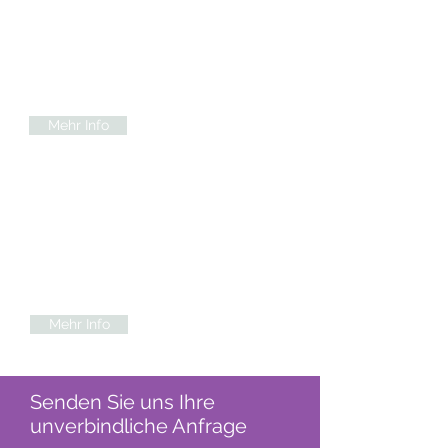
Der erste Schritt
Wir beraten Sie Schritt-für-Schritt, wie
Sie vorgehen mussen, um Ihre
Therapiereise optimal vorzubereiten.
Mehr Info
Unsere Leistungen
Sie brauchen nur einen Flug zu buchen.
Konzentrieren Sie sich voll auf Ihre
Phagen - Therapie, wir kümmern uns
um den Rest.
Mehr Info
Senden Sie uns Ihre
unverbindliche Anfrage